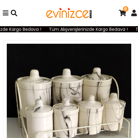
0
izde Kargo Bedava !
Tüm Alışverişlerinizde Kargo Bedava !
Tü