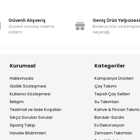
Güvenli Alışveriş
Geniş Ürün Yelpazes
Güvenli ve kolay ödeme
Binlerce ürün ve kampa
sistemi
seçeneği
Kurumsal
Kategoriler
Hakkımızda
Kampanya Ürünleri
Gizlilik Sözleşmesi
Çay Takımı
Kullanıcı Sözleşmesi
Tepsili Çay Setleri
İletişim
Su Takımları
Teslimat ve İade Koşulları
Kahve & Fincan Takımı
Sıkça Sorulan Sorular
Bardak-Sürahi
Sipariş Takip
Ev Dekorasyon
Havale Bildirimleri
Zemzem Takımları