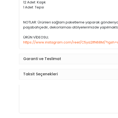
12 Adet Kaşık
1 Adet Tepsi
NOTLAR: Ürünleri sağlam paketleme yaparak gönderiyoruz
paşabahçedir, dekorlaması atölyelerimizde yapılmaktadır
ÜRÜN VİDEOSU;
https://www.instagram.com/reel/C5ya2IfN68M/?igs
Garanti ve Teslimat
Taksit Seçenekleri