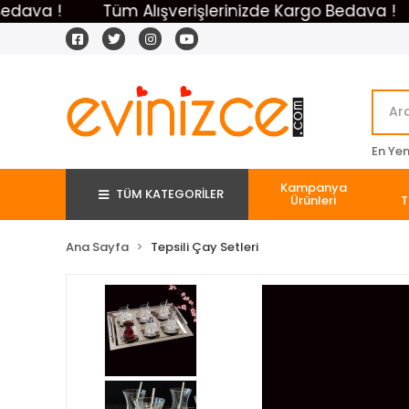
ava !
Tüm Alışverişlerinizde Kargo Bedava !
En Yeni
Kampanya
TÜM KATEGORİLER
Ürünleri
T
Ana Sayfa
Tepsili Çay Setleri