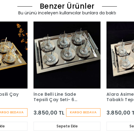
Benzer Ürünler
Bu ürünü inceleyen kullanıcılar bunlara da baktı
psili Çay
İnce Belli Line Sade
Alara Asimet
Tepsili Çay Seti- 6
Tabaklı Teps
Kişilik,19 Parça
6 Kişilik,19 
3.850,00 TL
3.850,00 
ARGO BEDAVA
KARGO BEDAVA
kle
Sepete Ekle
Se