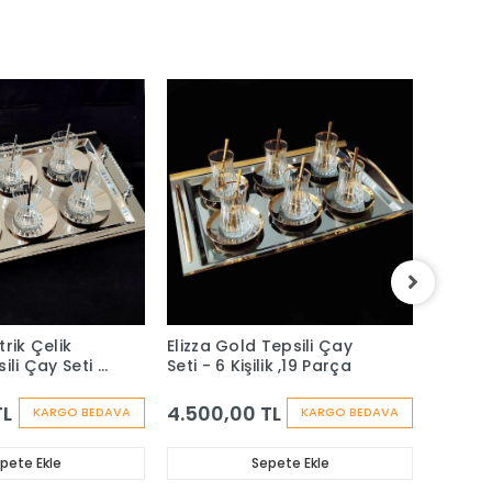
rik Çelik
Elizza Gold Tepsili Çay
İrem 4
ili Çay Seti -
Seti - 6 Kişilik ,19 Parça
Çay Set
Parça
Parça
TL
4.500,00 TL
4.650
KARGO BEDAVA
KARGO BEDAVA
pete Ekle
Sepete Ekle