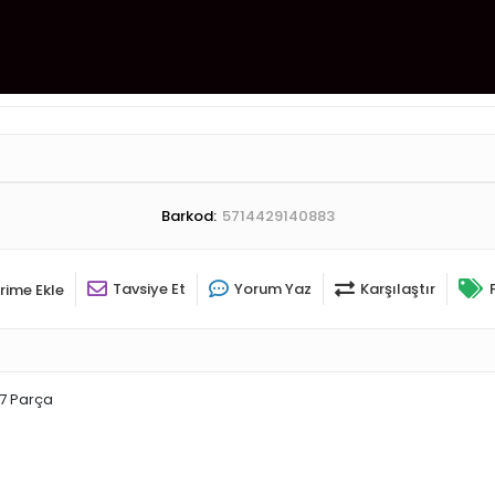
Barkod:
5714429140883
Tavsiye Et
Yorum Yaz
Karşılaştır
rime Ekle
37 Parça