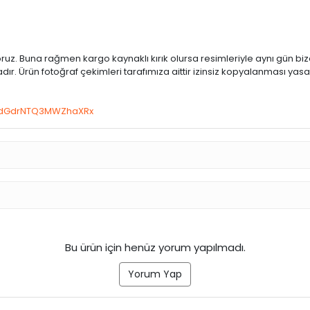
. Buna rağmen kargo kaynaklı kırık olursa resimleriyle aynı gün bize 
. Ürün fotoğraf çekimleri tarafımıza aittir izinsiz kopyalanması yasak
h=dGdrNTQ3MWZhaXRx
Bu ürün için henüz yorum yapılmadı.
Yorum Yap