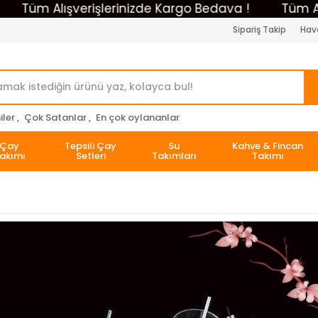
Tüm Alışverişlerinizde Kargo Bedava !
Tüm Alışv
Sipariş Takip
Hava
ler ,
Çok Satanlar ,
En çok oylananlar
Çay
Tepsili Çay
Su
Kahve & Fincan
akımı
Setleri
Takımları
Takımı