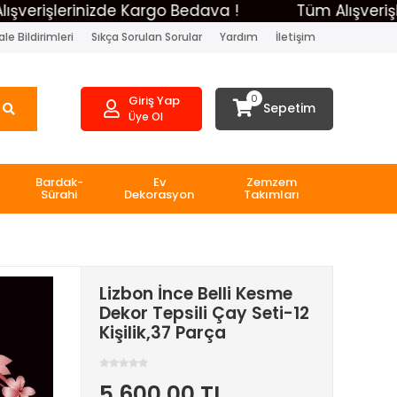
erişlerinizde Kargo Bedava !
Tüm Alışverişler
le Bildirimleri
Sıkça Sorulan Sorular
Yardım
İletişim
0
Giriş Yap
Sepetim
Üye Ol
Bardak-
Ev
Zemzem
Sürahi
Dekorasyon
Takımları
Lizbon İnce Belli Kesme
Dekor Tepsili Çay Seti-12
Kişilik,37 Parça
5.600,00 TL