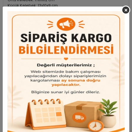
Küçük Kelebek: 13x10x9 cm
Garanti ve Teslimat
Taksit Seçenekleri
Bu ürün için henüz yorum yapılmadı.
Yorum Yap
Benzer Ürünler
Bu ürünü inceleyen kullanıcılar bunlara da baktı