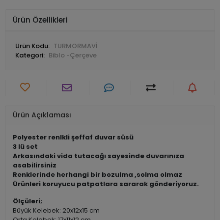
Ürün Özellikleri
Ürün Kodu:
TURMORMAVİ
Kategori:
Biblo -Çerçeve
Ürün Açıklaması
Polyester renlkli şeffaf duvar süsü
3 lü set
Arkasındaki vida tutacağı sayesinde duvarınıza
asabilirsiniz
Renklerinde herhangi bir bozulma ,solma olmaz
Ürünleri koruyucu patpatlara sararak gönderiyoruz.
Ölçüleri;
Büyük Kelebek: 20x12x15 cm
Orta Kelebek: 17x11x12 cm