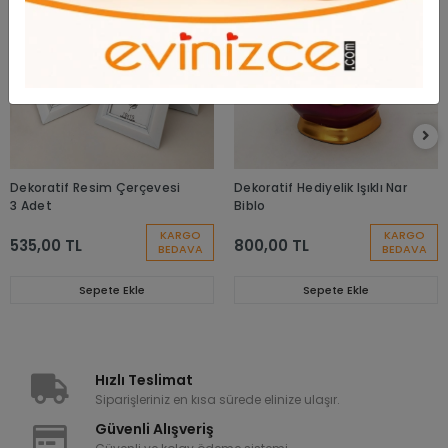
Dekoratif Resim Çerçevesi
Dekoratif Hediyelik Işıklı Nar
3 Adet
Biblo
KARGO
KARGO
535,00 TL
800,00 TL
BEDAVA
BEDAVA
Sepete Ekle
Sepete Ekle
Hızlı Teslimat
Siparişleriniz en kısa sürede elinize ulaşır.
Güvenli Alışveriş