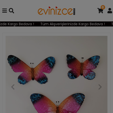
0
izde Kargo Bedava !
Tüm Alışverişlerinizde Kargo Bedava !
Tü